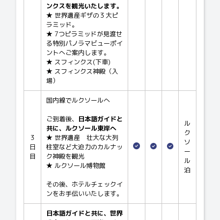
ンクスを観光いたします。
★ 世界遺産ギザの３大ピ
ラミッド。
★ 7つピラミッドが見渡せ
る特別パノラマビューポイ
ントへご案内します。
★ スフィンクス(下車)
★ スフィンクス神殿（入
場）
国内線でルクソールへ
ご到着後、
日本語ガイドと
ル
共に、ルクソール東岸へ
ク
3
★ 世界遺産 壮大な大列
ソ
日
柱室など大迫力のカルナッ
ー
目
ク神殿を観光
ル
★ ルクソール博物館
泊
その後、ホテルチェックイ
ンをお手伝いいたします。
日本語ガイドと共に、世界