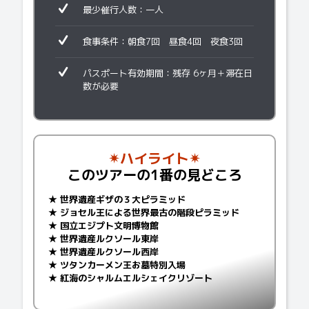
最少催行人数：一人
食事条件：朝食7回 昼食4回 夜食3回
パスポート有効期間：残存 6ヶ月＋滞在日
数が必要
✴︎ハイライト
✴︎
このツアーの1番の見どころ
★ 世界遺産ギザの３大ピラミッド
★ ジョセル王による世界最古の階段ピラミッド
★ 国立エジプト文明博物館
★ 世界遺産ルクソール東岸
★ 世界遺産ルクソール西岸
★ ツタンカーメン王お墓特別入場
★ 紅海のシャルムエルシェイクリゾート