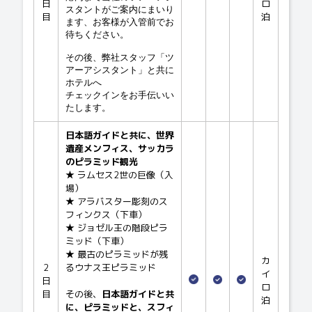
日
ロ
スタントがご案内にまいり
目
泊
ます、お客様が入管前でお
待ちください。
その後、弊社スタッフ「ツ
アーアシスタント」と共に
ホテルへ
チェックインをお手伝いい
たします。
日本語ガイドと共に、世界
遺産メンフィス、サッカラ
のピラミッド観光
★ ラムセス2世の巨像（入
場）
★ アラバスター彫刻のス
フィンクス（下車）
★ ジョゼル王の階段ピラ
ミッド（下車）
★ 最古のピラミッドが残
カ
2
るウナス王ピラミッド
イ
日
ロ
目
その後、
日本語ガイドと共
泊
に、ピラミッドと、スフィ