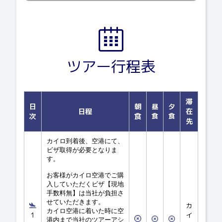
ツアー行程表
滞
日
朝
昼
夕
日程
在
次
食
食
食
先
カイロ到着後、空港にて、
ビザ取得が必要となりま
す。
お客様がカイロ空港でご購
入していただくビザ【現地
手数料無】は当社が負担さ
せていただきます。
カ
カイロ空港に着いた時に空
1
イ
港内まで当社のツアーアシ