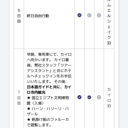
ム
6
エ
日
終日自由行動
ル
目
シ
ェ
イ
ク
泊
早朝、専用車にて、カイロ
へ向かいます。 カイロ着
後、弊社スタッフ「ツアー
アシスタント」と共にホテ
ルへチェックインをお手伝
いいたします。 その後、
日本語ガイドと共に、カイ
カ
7
ロ市内観光
イ
日
★ 国立エジプト文明博物
ロ
目
館（入場）
泊
★ ハーン・ハリーリ・バ
ザール
★ 帆掛け船のファルーカ
で遊覧します。