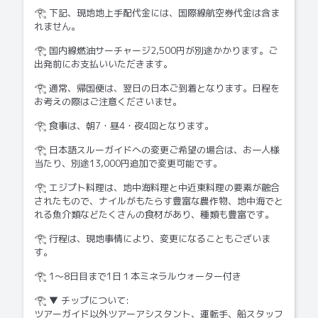
下記、現地地上手配代金には、国際線航空券代金は含ま
𓂀
れません。
国内線燃油サーチャージ2,500円が別途かかります。ご
𓂀
出発前にお支払いいただきます。
通常、帰国便は、翌日の日本ご到着となります。日程を
𓂀
お考えの際はご注意くださいませ。
食事は、朝7・昼4・夜4回となります。
𓂀
日本語スルーガイドへの変更ご希望の場合は、お一人様
𓂀
当たり、別途13,000円追加で変更可能です。
エジプト料理は、地中海料理と中近東料理の要素が融合
𓂀
されたもので、ナイルがもたらす豊富な農作物、地中海でと
れる魚介類などたくさんの食材があり、種類も豊富です。
行程は、現地事情により、変更になることもございま
𓂀
す。
1〜8日目まで1日１本ミネラルウォーター付き
𓂀
▼ チップについて:
𓂀
ツアーガイド以外ツアーアシスタント、運転手、船スタッフ