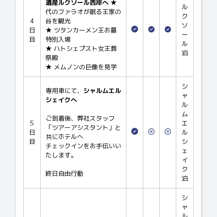
遺産ルクソール西岸へ
★
ル
代のファラオが眠る王家の
ク
4
谷を観光
ソ
日
★ ツタンカーメン王お墓
ー
目
特別入場
ル
★ ハトシェプスト女王葬
泊
祭殿
★ メムノンの巨像を見学
シ
専用車にて、
シャルムエル
ャ
シェイクへ
ル
ム
ご到着後、弊社スタッフ
5
エ
「ツアーアシスタント」と
日
ル
共にホテルへ
目
シ
チェックインをお手伝いい
ェ
たします。
イ
ク
終日自由行動
泊
シ
ャ
ル