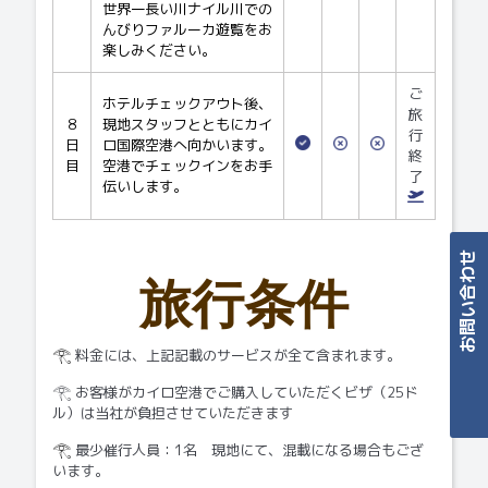
世界一長い川ナイル川での
んびりファルーカ遊覧をお
楽しみください。
ご
ホテルチェックアウト後、
旅
8
現地スタッフとともにカイ
行
日
ロ国際空港へ向かいます。
終
目
空港でチェックインをお手
了
伝いします。
旅行条件
料金には、上記記載のサービスが全て含まれます。
𓂀
Contact
お客様がカイロ空港でご購入していただくビザ（25ド
𓂀
ル）は当社が負担させていただきます
最少催行人員：1名 現地にて、混載になる場合もござ
𓂀
います。