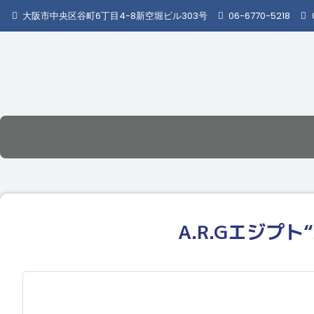
大阪市中央区谷町6丁目4-8新空堀ビル303号
06-6770-5218
A.R.Gエジプ