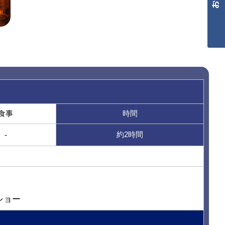
Contact
食事
時間
約2時間
-
ショー