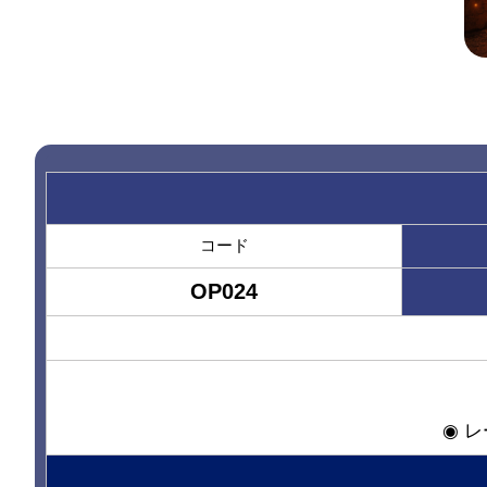
コード
OP024
◉ 