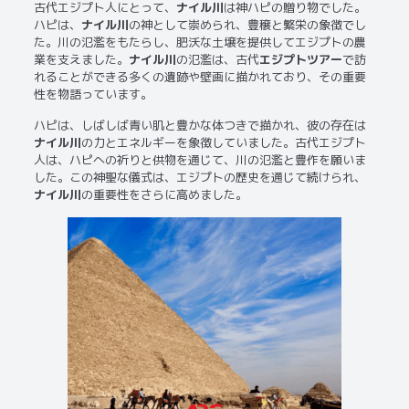
古代エジプト人にとって、
ナイル川
は神ハピの贈り物でした。
ハピは、
ナイル川
の神として崇められ、豊穣と繁栄の象徴でし
た。川の氾濫をもたらし、肥沃な土壌を提供してエジプトの農
業を支えました。
ナイル川
の氾濫は、古代
エジプトツアー
で訪
れることができる多くの遺跡や壁画に描かれており、その重要
性を物語っています。
ハピは、しばしば青い肌と豊かな体つきで描かれ、彼の存在は
ナイル川
の力とエネルギーを象徴していました。古代エジプト
人は、ハピへの祈りと供物を通じて、川の氾濫と豊作を願いま
した。この神聖な儀式は、エジプトの歴史を通じて続けられ、
ナイル川
の重要性をさらに高めました。