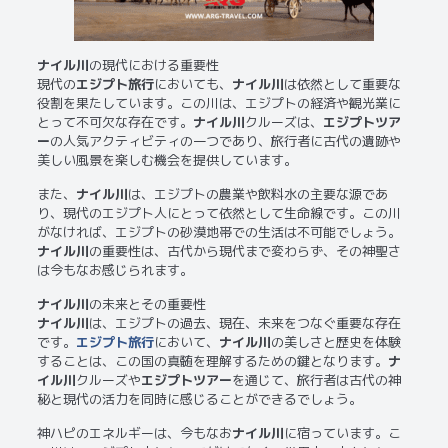
ナイル川
の現代における重要性
現代の
エジプト旅行
においても、
ナイル川
は依然として重要な
役割を果たしています。この川は、エジプトの経済や観光業に
とって不可欠な存在です。
ナイル川
クルーズは、
エジプトツア
ー
の人気アクティビティの一つであり、旅行者に古代の遺跡や
美しい風景を楽しむ機会を提供しています。
また、
ナイル川
は、エジプトの農業や飲料水の主要な源であ
り、現代のエジプト人にとって依然として生命線です。この川
がなければ、エジプトの砂漠地帯での生活は不可能でしょう。
ナイル川
の重要性は、古代から現代まで変わらず、その神聖さ
は今もなお感じられます。
ナイル川
の未来とその重要性
ナイル川
は、エジプトの過去、現在、未来をつなぐ重要な存在
です。
エジプト旅行
において、
ナイル川
の美しさと歴史を体験
することは、この国の真髄を理解するための鍵となります。
ナ
イル川
クルーズや
エジプトツアー
を通じて、旅行者は古代の神
秘と現代の活力を同時に感じることができるでしょう。
神ハピのエネルギーは、今もなお
ナイル川
に宿っています。こ