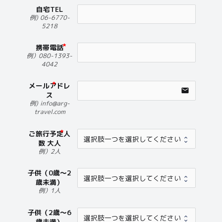
自宅TEL
例) 06-6770-
5218
携帯電話
例）080-1393-
4042
メールアドレ
email
ス
例) info@arg-
travel.com
ご旅行予定人
数 大人
例）2人
子供（0歳～2
歳未満）
例）1人
子供（2歳～6
歳未満）