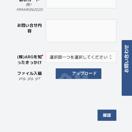
例）
MMARGN2020
お問い合せ内
容
(株)ARGを知
ったきっかけ
cloud_upload
ファイル入稿
アップロード
Contact
png, jpg, gif
確認