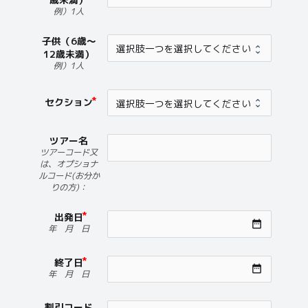
例）1人
子供（6歳～
12歳未満）
例）1人
セクション
ツアー名
ツアーコード又
は、オプショナ
ルコード(お分か
りの方)：
出発日
date_range
年 月 日
終了日
date_range
年 月 日
割引コード