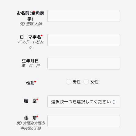
お名前(全角漢
字)
例) 空野 太郎
ローマ字名
パスポートどお
り
生年月日
年 月 日
男性
女性
性別
職 業
住 所
例) 大阪府大阪市
中央区6丁目